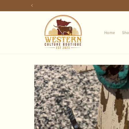
Skip to
content
Home
Sho
Skip to
product
information