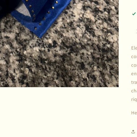
El
co
co
en
tr
ch
ri
He